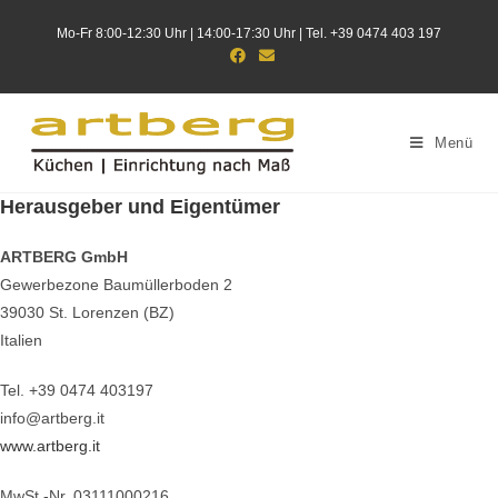
Zum
Mo-Fr 8:00-12:30 Uhr | 14:00-17:30 Uhr | Tel. +39 0474 403 197
Inhalt
springen
Menü
Herausgeber und Eigentümer
ARTBERG GmbH
Gewerbezone Baumüllerboden 2
39030 St. Lorenzen (BZ)
Italien
Tel. +39 0474 403197
info@artberg.it
www.artberg.it
MwSt.-Nr. 03111000216